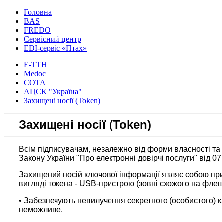
Головна
BAS
FREDO
Сервісний центр
EDI-сервіс «Птах»
Е-ТТН
Medoc
СОТА
АЦСК "Україна"
Захищені носії (Token)
Захищені носії (Token)
..........
Всім підписувачам, незалежно від форми власності та 
Закону України "Про електронні довірчі послуги" від 07
Захищений носій ключової інформації являє собою при
вигляді токена - USB-пристрою (зовні схожого на флеш
• Забезпечують невилучення секретного (особистого) к
неможливе.